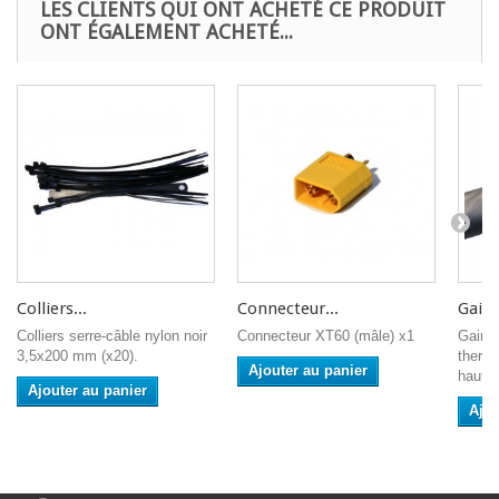
LES CLIENTS QUI ONT ACHETÉ CE PRODUIT
ONT ÉGALEMENT ACHETÉ...
Colliers...
Connecteur...
Gaine
Colliers serre-câble nylon noir
Connecteur XT60 (mâle) x1
Gaine
3,5x200 mm (x20).
thermo
Ajouter au panier
haute.
Ajouter au panier
Ajou