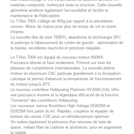
matériau composite, renforçant toute la structure. Cette nouvelle
géométrie améliore également l'accessibilité et facilite la
maintenance de l'hélicoptère.
Le T-Rex 700X s'allège de 400g par rapport à la précédente
version. Moins de masse pour plus de temps de vol et moins
d'inertie.
La nouvelle tête de rotor 700EFL abandonne la technologie DFC
et participe à l'abaissement du centre de gravité : optimisation de
la trainée, excellente réactivité et précision inégalée.
Le T-Rex 700X est équipé du nouveau moteur 850MX.
Puissance élevée et haut rendement. Présent sur tous les
plateaux de compétitions internationales. La nouvelle platine
moteur en aluminium CNC participe grandement à la dissipation
calorique et permet d'abaisser la température de fonctionnement
du moteur jusqu'à 20°C.
Le nouveau contrôleur Hobbywing Platinum HV200A (V4), offre
une puissance énorme et la légendaire efficacité de la fonction
"Governor" des contrôleurs Hobbywing.
Les nouveaux servos Brushless High Voltage DS820M et
DS825M font partie du kit. Rapides, coupleux et équipés de
boitiers alu usinés CNC pour un refroidissement optimum.
On notera également la présence d'un nouveau de tube de
queue, mêlant fibre de carbone et aluminium, pour en augmenter
la rigidité.