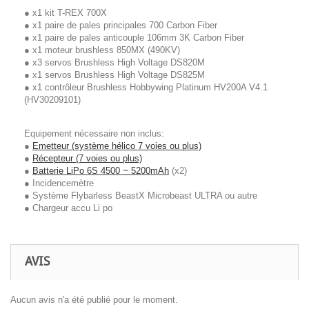
● x1 kit T-REX 700X
● x1 paire de pales principales 700 Carbon Fiber
● x1 paire de pales anticouple 106mm 3K Carbon Fiber
● x1 moteur brushless 850MX (490KV)
● x3 servos Brushless High Voltage DS820M
● x1 servos Brushless High Voltage DS825M
● x1 contrôleur Brushless Hobbywing Platinum HV200A V4.1
(HV30209101)
Equipement nécessaire non inclus:
●
Emetteur (système hélico 7 voies ou plus)
●
Récepteur (7 voies ou plus)
●
Batterie LiPo 6S 4500 ~ 5200mAh
(x2)
● Incidencemètre
● Système Flybarless BeastX Microbeast ULTRA ou autre
● Chargeur accu Li po
AVIS
Aucun avis n'a été publié pour le moment.