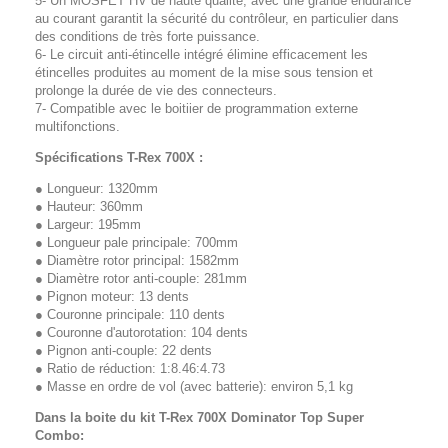
5- Un MOSFET HV de haute qualité, avec une grande endurance
au courant garantit la sécurité du contrôleur, en particulier dans
des conditions de très forte puissance.
6- Le circuit anti-étincelle intégré élimine efficacement les
étincelles produites au moment de la mise sous tension et
prolonge la durée de vie des connecteurs.
7- Compatible avec le boitiier de programmation externe
multifonctions.
Spécifications T-Rex 700X :
● Longueur: 1320mm
● Hauteur: 360mm
● Largeur: 195mm
● Longueur pale principale: 700mm
● Diamètre rotor principal: 1582mm
● Diamètre rotor anti-couple: 281mm
● Pignon moteur: 13 dents
● Couronne principale: 110 dents
● Couronne d'autorotation: 104 dents
● Pignon anti-couple: 22 dents
● Ratio de réduction: 1:8.46:4.73
● Masse en ordre de vol (avec batterie): environ 5,1 kg
Dans la boite du kit T-Rex 700X Dominator Top Super
Combo: