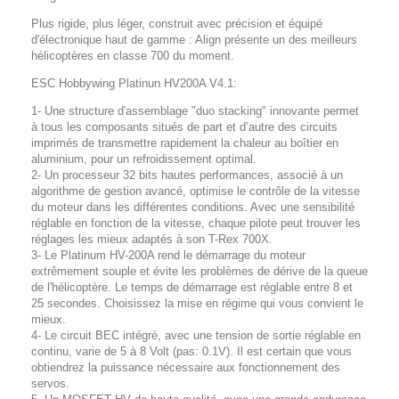
Plus rigide, plus léger, construit avec précision et équipé
d'électronique haut de gamme : Align présente un des meilleurs
hélicoptères en classe 700 du moment.
ESC Hobbywing Platinun HV200A V4.1:
1- Une structure d'assemblage "duo stacking" innovante permet
à tous les composants situés de part et d’autre des circuits
imprimés de transmettre rapidement la chaleur au boîtier en
aluminium, pour un refroidissement optimal.
2- Un processeur 32 bits hautes performances, associé à un
algorithme de gestion avancé, optimise le contrôle de la vitesse
du moteur dans les différentes conditions. Avec une sensibilité
réglable en fonction de la vitesse, chaque pilote peut trouver les
réglages les mieux adaptés à son T-Rex 700X.
3- Le Platinum HV-200A rend le démarrage du moteur
extrêmement souple et évite les problèmes de dérive de la queue
de l'hélicoptère. Le temps de démarrage est réglable entre 8 et
25 secondes. Choisissez la mise en régime qui vous convient le
mieux.
4- Le circuit BEC intégré, avec une tension de sortie réglable en
continu, varie de 5 à 8 Volt (pas: 0.1V). Il est certain que vous
obtiendrez la puissance nécessaire aux fonctionnement des
servos.