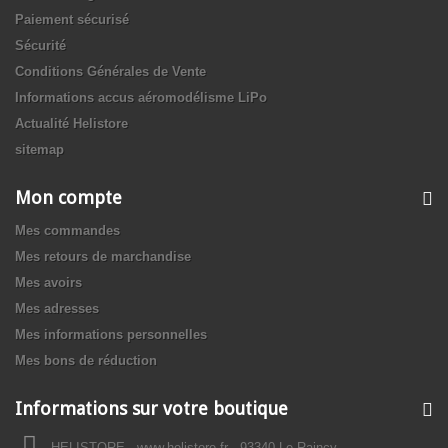
Paiement sécurisé
Sécurité
Conditions Générales de Vente
Informations accus aéromodélisme LiPo
Actualité Helistore
sitemap
Mon compte
Mes commandes
Mes retours de marchandise
Mes avoirs
Mes adresses
Mes informations personnelles
Mes bons de réduction
Informations sur votre boutique
HELISTORE - www.helistore.fr - 93340 Le Raincy