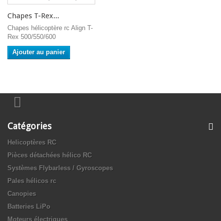
Chapes T-Rex...
Chapes hélicoptère rc Align T-
Rex 500/550/600
Ajouter au panier
Catégories
Helicoptères RC
Pièces détachées hélico RC
Systèmes Flybarless / Gyroscopes
Pales hélicos rc
Canopies
Batteries LiPo
Moteurs électriques