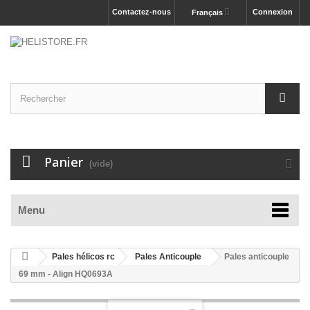
Contactez-nous
Connexion
Français
Panier
(vide)
Menu
Pales hélicos rc
Pales Anticouple
Pales anticouple
69 mm - Align HQ0693A